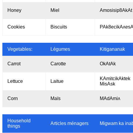
Honey
Miel
Amosisip8AkAt
Cookies
Biscuits
PAk8ecikAʌes
Vegetables:
Légumes
Kitigananak
Carrot
Carotte
OkAtAk
KAmitcikAktek
Lettuce
Laitue
MisAsk
Corn
Maïs
MAdAmiʌ
Household
Articles ménagers
Migwam ka ina
things