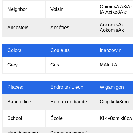
OpimeʌA A8iAk
Neighbor
Voisin
tAtAcike8Atc
ΛocomisAk
Ancestors
Ancêtres
ΛokomisAk
Colors:
Couleurs
Inanzowin
Grey
Gris
MAtcikA
Places:
Endroits / Lieux
Wigamigon
Band office
Bureau de bande
Ocipikeki8om
School
École
Kikiʌ8omiki8oʌ