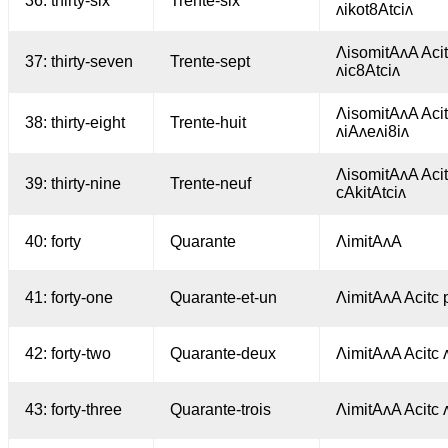
36: thirty-six
Trente-six
ʌikot8Atciʌ
ΛisomitAʌA Aci
37: thirty-seven
Trente-sept
ʌic8Atciʌ
ΛisomitAʌA Aci
38: thirty-eight
Trente-huit
ʌiAʌeʌi8iʌ
ΛisomitAʌA Aci
39: thirty-nine
Trente-neuf
cAkitAtciʌ
40: forty
Quarante
ΛimitAʌA
41: forty-one
Quarante-et-un
ΛimitAʌA Acitc 
42: forty-two
Quarante-deux
ΛimitAʌA Acitc ʌ
43: forty-three
Quarante-trois
ΛimitAʌA Acitc ʌ