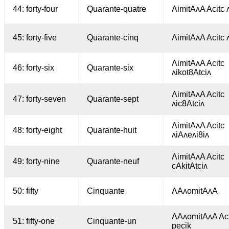
44: forty-four
Quarante-quatre
ΛimitAʌA Acitc ʌ
45: forty-five
Quarante-cinq
ΛimitAʌA Acitc
ΛimitAʌA Acitc
46: forty-six
Quarante-six
ʌikot8Atciʌ
ΛimitAʌA Acitc
47: forty-seven
Quarante-sept
ʌic8Atciʌ
ΛimitAʌA Acitc
48: forty-eight
Quarante-huit
ʌiAʌeʌi8iʌ
ΛimitAʌA Acitc
49: forty-nine
Quarante-neuf
cAkitAtciʌ
50: fifty
Cinquante
ΛAʌomitAʌA
ΛAʌomitAʌA Aci
51: fifty-one
Cinquante-un
pecik