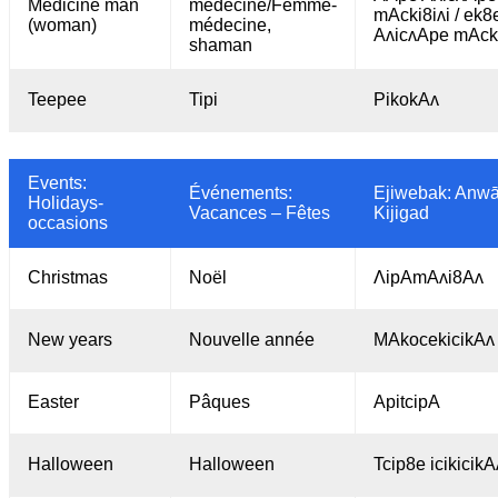
Medicine man
médecine/Femme-
mAcki8iʌi / ek8
(woman)
médecine,
AʌicʌApe mAcki
shaman
Teepee
Tipi
PikokAʌ
Events:
Événements:
Ejiwebak: Anwā
Holidays-
Vacances – Fêtes
Kijigad
occasions
Christmas
Noël
ΛipAmAʌi8Aʌ
New years
Nouvelle année
MAkocekicikAʌ
Easter
Pâques
ApitcipA
Halloween
Halloween
Tcip8e icikicikA