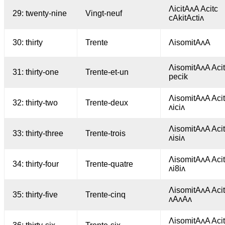
ΛicitAʌA Acitc
29: twenty-nine
Vingt-neuf
cAkitActiʌ
30: thirty
Trente
ΛisomitAʌA
ΛisomitAʌA Aci
31: thirty-one
Trente-et-un
pecik
ΛisomitAʌA Aci
32: thirty-two
Trente-deux
ʌiciʌ
ΛisomitAʌA Aci
33: thirty-three
Trente-trois
ʌisiʌ
ΛisomitAʌA Aci
34: thirty-four
Trente-quatre
ʌi8iʌ
ΛisomitAʌA Aci
35: thirty-five
Trente-cinq
ʌAʌAʌ
ΛisomitAʌA Aci