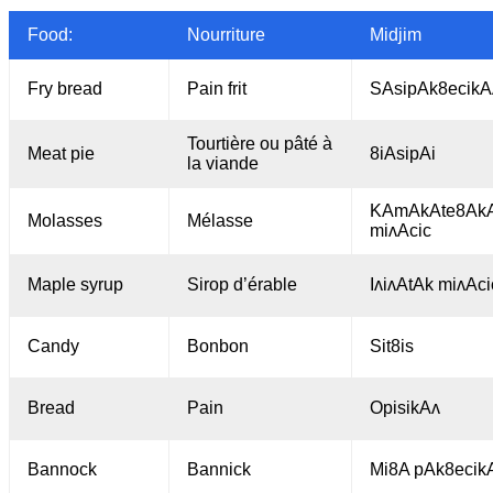
Food:
Nourriture
Midjim
Fry bread
Pain frit
SAsipAk8ecikA
Tourtière ou pâté à
Meat pie
8iAsipAi
la viande
KAmAkAte8Ak
Molasses
Mélasse
miʌAcic
Maple syrup
Sirop d’érable
IʌiʌAtAk miʌAci
Candy
Bonbon
Sit8is
Bread
Pain
OpisikAʌ
Bannock
Bannick
Mi8A pAk8ecik