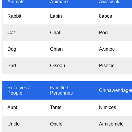
Animals:
Animaux
Awesisak
Rabbit
Lapin
8apos
Cat
Chat
Poci
Dog
Chien
Aʌimoc
Bird
Oiseau
Piʌecic
Relatives /
Famille /
Chīnawendāga
People
Personnes
Aunt
Tante
Nimices
Uncle
Oncle
Λimicometc