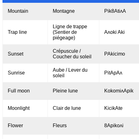
Mountain
Montagne
Pik8AtiʌA
Ligne de trappe
Trap line
(Sentier de
Aʌoki Aki
piégeage)
Crépuscule /
Sunset
PAkicimo
Coucher du soleil
Aube / Lever du
Sunrise
PitApAʌ
soleil
Full moon
Pleine lune
KokomiʌApik
Moonlight
Clair de lune
KicikAte
Flower
Fleurs
8Apikoʌi