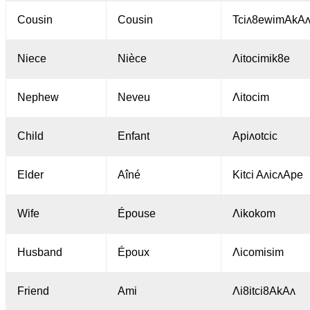
Cousin
Cousin
Tciʌ8ewimAkA
Niece
Nièce
Λitocimik8e
Nephew
Neveu
Λitocim
Child
Enfant
Apiʌotcic
Elder
Aîné
Kitci AᴧicʌApe
Wife
Épouse
Λikokom
Husband
Époux
Λicomisim
Friend
Ami
Λi8itci8AkAʌ