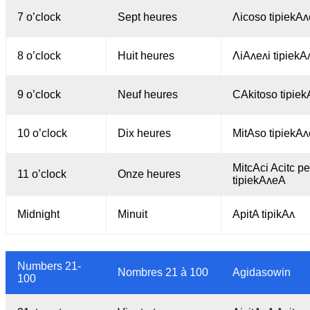
7 o’clock
Sept heures
Λicoso tipiekA
8 o’clock
Huit heures
ΛiAʌeʌi tipiek
9 o’clock
Neuf heures
CAkitoso tipie
10 o’clock
Dix heures
MitAso tipiekA
MitcAci Acitc p
11 o’clock
Onze heures
tipiekAʌeA
Midnight
Minuit
ApitA tipikAʌ
Numbers 21-
Nombres 21 à 100
Agidasowin
100