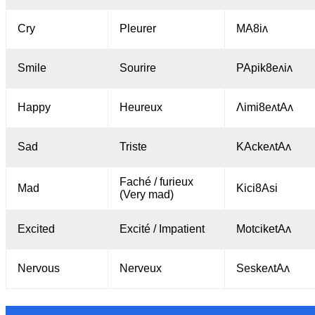
Cry
Pleurer
MA8iʌ
Smile
Sourire
PApik8eʌiʌ
Happy
Heureux
Λimi8eʌtAʌ
Sad
Triste
KAckeʌtAʌ
Faché / furieux
Mad
Kici8Asi
(Very mad)
Excited
Excité / Impatient
MotciketAʌ
Nervous
Nerveux
SeskeᴧtAʌ