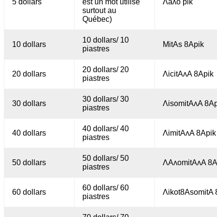
5 dollars
est un mot utilisé
Λaʌo pik
surtout au
Québec)
10 dollars/ 10
10 dollars
MitAs 8Apik
piastres
20 dollars/ 20
20 dollars
ΛicitAʌA 8Apik
piastres
30 dollars/ 30
30 dollars
ΛisomitAʌA 8Ap
piastres
40 dollars/ 40
40 dollars
ΛimitAʌA 8Apik
piastres
50 dollars/ 50
50 dollars
ΛAʌomitAʌA 8A
piastres
60 dollars/ 60
60 dollars
Λikot8AsomitA 
piastres