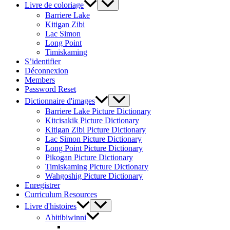
Livre de coloriage
Barriere Lake
Kitigan Zibi
Lac Simon
Long Point
Timiskaming
S’identifier
Déconnexion
Members
Password Reset
Dictionnaire d'images
Barriere Lake Picture Dictionary
Kitcisakik Picture Dictionary
Kitigan Zibi Picture Dictionary
Lac Simon Picture Dictionary
Long Point Picture Dictionary
Pikogan Picture Dictionary
Timiskaming Picture Dictionary
Wahgoshig Picture Dictionary
Enregistrer
Curriculum Resources
Livre d'histoires
Abitibiwinni