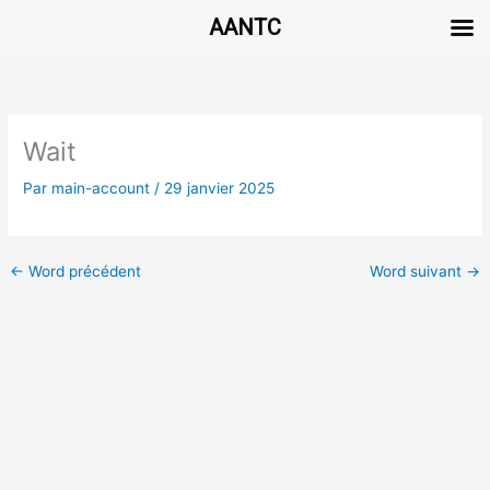
AANTC
Aller
au
contenu
Wait
Par
main-account
/
29 janvier 2025
←
Word précédent
Word suivant
→