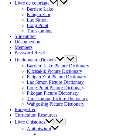
Livre de coloriage
Barriere Lake
Kitigan Zibi
Lac Simon
Long Point
Timiskaming
S’identifier
Déconnexion
Members
Password Reset
Dictionnaire d'images
Barriere Lake Picture Dictionary
Kitcisakik Picture Dictionary
Kitigan Zibi Picture Dictionary
Lac Simon Picture Dictionary
Long Point Picture Dictionary
Pikogan Picture Dictionary
Timiskaming Picture Dictionary
Wahgoshig Picture Dictionary
Enregistrer
Curriculum Resources
Livre d'histoires
Abitibiwinni